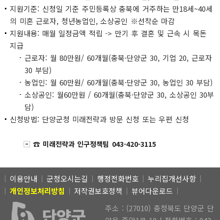
지원기준: 신청일 기준 주민등록상 충북에 거주하는 만18세~40세
의 미혼 근로자, 청년농업인, 소상공인 ※선착순 마감
지원내용: 매월 일정금액 적립 -> 만기 후 결혼 및 근속 시 목돈
지급
근로자: 월 80만원/ 60개월(충북·단양군 30, 기업 20, 근로자
30 부담)
농업인: 월 60만원/ 60개월(충북·단양군 30, 농업인 30 부담)
소상공인: 월60만원 / 60개월(충북·단양군 30, 소상공인 30부
담)
신청방법: 단양군청 미래전략과 방문 신청 또는 우편 신청
☎ 미래전략과 인구정책팀 043-420-3115
이용안내
군청오시는길
행정전화번호
누리집개선사항
개인정보처리방침
저작권보호정책
뷰어다운로드
주소 : (27010) 충청북도 단양군 단