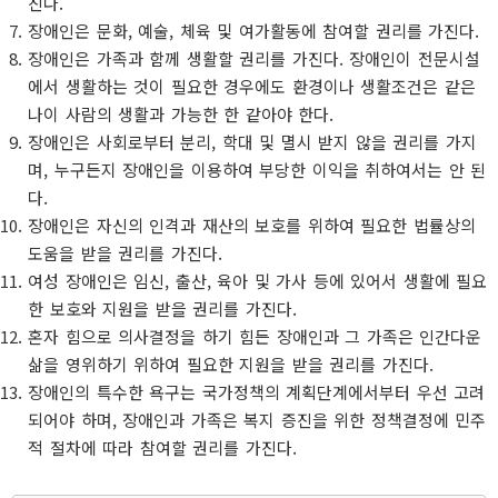
진다.
장애인은 문화, 예술, 체육 및 여가활동에 참여할 권리를 가진다.
장애인은 가족과 함께 생활할 권리를 가진다. 장애인이 전문시설
에서 생활하는 것이 필요한 경우에도 환경이나 생활조건은 같은
나이 사람의 생활과 가능한 한 같아야 한다.
장애인은 사회로부터 분리, 학대 및 멸시 받지 않을 권리를 가지
며, 누구든지 장애인을 이용하여 부당한 이익을 취하여서는 안 된
다.
장애인은 자신의 인격과 재산의 보호를 위하여 필요한 법률상의
도움을 받을 권리를 가진다.
여성 장애인은 임신, 출산, 육아 및 가사 등에 있어서 생활에 필요
한 보호와 지원을 받을 권리를 가진다.
혼자 힘으로 의사결정을 하기 힘든 장애인과 그 가족은 인간다운
삶을 영위하기 위하여 필요한 지원을 받을 권리를 가진다.
장애인의 특수한 욕구는 국가정책의 계획단계에서부터 우선 고려
되어야 하며, 장애인과 가족은 복지 증진을 위한 정책결정에 민주
적 절차에 따라 참여할 권리를 가진다.