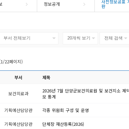
부정불량식품신고
사전정보공표 
제도
군민헌장
공개목록
법제처 주
보
정보공개
판
규제신고방
석
청구
군민의노래
공개목록(2014년이전)
국무조정실 규제신문고
소화서비스
정보공개시스템
관
지
단양사랑상품권
장애인복지
단
안전신고
우선창구
업무추진비
 신청
민
자매우호도시
국가청렴정보시스템(부패·
상담예약제
공공시설 및 공공건축물 건립
출
장애인인권선언
상품권정보
자원봉사
물가동향
공익신고)
비용공개
장애인등록안내
가맹점현황
자원봉사
공공요금
수돗물 유충관련 민원신고
조직정보(6대지표)
장애인복지시설
자료실
자원봉사
시스템
고허가
지방재정공개시스템
위생업소신고
새올
국
회
군민생활공간
단양군여
장애인복지정책
(1/22페이지)
공통계
새해 달라지는 제도
업신고
수렴
체육시설
경신고
2026년
이동도서관
부서
제목
위승계신고
문화예술공간
업신고
2026년 7월 단양군보건의료원 및 보건지소 제
승계신고
보건의료과
톡채널
군민정보화교육
모 통계
고/등록 변경
부제
디지털관광주민증
인
정보화교육 안내
기획예산담당관
각종 위원회 구성 및 운영
가
공지사항
내
서비스목
영업등록(신
정보화교육 신청
기획예산담당관
단체장 재산등록(2026)
전입지원