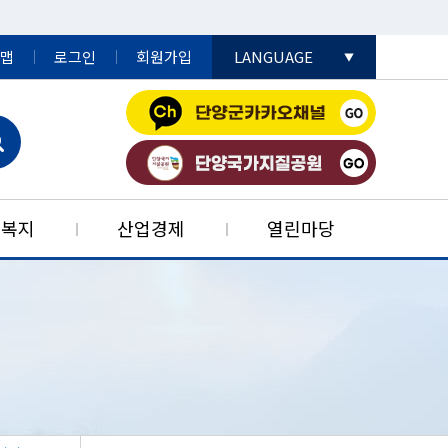
맵
로그인
회원가입
LANGUAGE
English
日本語
中國語
민복지
산업경제
열린마당
공데이터개방
어촌민박사업
자리콜센터
드림스타트
법률정보
생활민원
농공단지
특성
단양군재난안전대책본부
단고을특산품
군민알뜰장터
행정자료실
부동산정보
청소년복지
재정정보
행정구역
안내
단지
판
재정공시
예산서
개별공시지가
청소년복지시설
신선농산물
치법규
기검사
단지
예산서
전자군보
부동산 중개보수
청소년복지정책
가공식품
 포털
법령
사 사용 전 검사
순환농공단지
재무보고서
군정백서
부동산중개업소
약초
마을방송시스템
결산서
단양군지
조상땅(내 토지)찾기
특산품
법령 유권해석