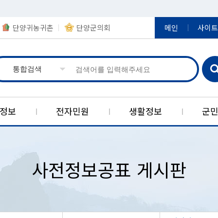
단양귀농귀촌
단양군의회
메인
사이트
정보
전자민원
생활정보
군
실
제
책
보
장
지
당
한국석회석신소재연구소
정책연구결과
정보공개
영농정보
아동복지
신고센터
정부24
상징
공
농
일
사전정보공표 게시판
민원신청)
군기
제도안내
보육시설현황
공직비리 신고센터
제도소개
입법예고
여권발급
대강농공
구인게시
귀농·귀촌지원
현황
상징물
사전정보공표 목록
아동복지시설
공공분야 갑질 피해신고
단양군자
자동차정
적성농공
농업축산분야 공지사항
공공데이터
캐릭터
사전정보공표 게시판
아동복지정책
예산낭비신고(보조금부정수급
대한민국
정보통신공
매포자원
신고)
반
경
브랜드
비공개 대상정보 세부기준
아동학대예방
스마트 
중앙부처 