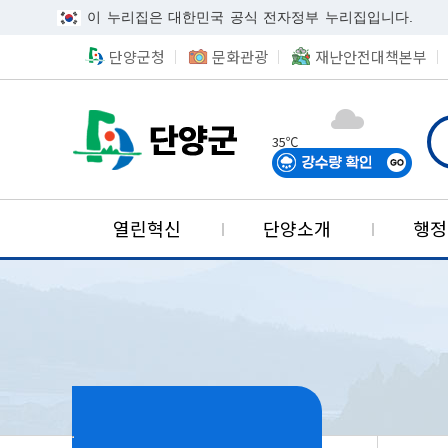
이 누리집은 대한민국 공식 전자정부 누리집입니다.
단양군청
문화관광
재난안전대책본부
단양군카카오채널
35℃
검색
단양국가지질공원
열린혁신
단양소개
행정
사회보장협의체
기업투자유치
적극행정
군정안내
민원안내
환경정보
알림마당
위치
열린군수
정책실명
민원시
위생정
사회보
산업단
참여마
역사
적극행정이란
군정방침
민원실안내도
환경선언문
목적및배경
투자기업혜택
공지사항
정책실명제란
연혁
무인민원발급창구
음식문화
의료급여
단양산업단지
단양군에바란다(
적극행정 사례
군정주요사업
민원편람
환경오염신고
조직현황
고시공고
정책실명제 등록
단양의 발자취
민원상담창구
식중독예방
자활사업
나의민원보기
우수공무원 추천
주요업무계획
민원수수료
환경개선부담금
입법예고
국민신청실명제
어디서나민원처리
위해식품정보공개
긴급지원
공개민원검색
주간행사
민원안내도우미
야생동식물보호관리
입찰공고
현장민원처리봉사
표시기준식품현미
국민기초생활보장
군정제안