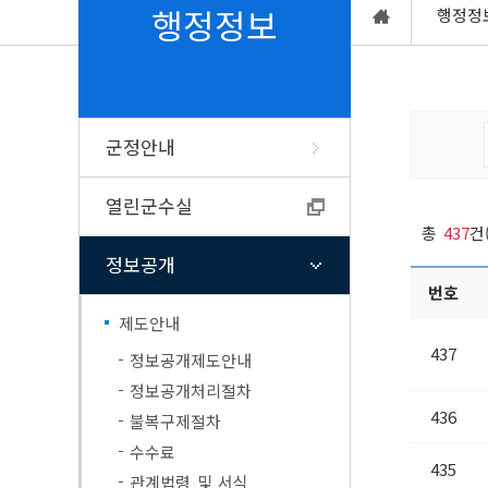
업무/연락처
행정정보공동이용
쓰레기배출요령
채용공고
민원1회방문처리
주거급여
군민토론방
행정정보
행정정
행정조직도
본인정보공동이용
음식물쓰레기배출요령
고시공고(타기관)
복합민원사전심사
칭찬합시다
청사배치도
전자문서지갑(전자증명서)
농촌폐비닐수거요령
채용공고(타기관)
폐업신고원스톱간
자유게시판
여성·가족 복지
단양전통시장
기업홍보
노인복
군청찾아오시는길
탄소포인트제
다시보기 TV 속 단양
사회배려대상자 
단양군 맛집, 멋집
고을설화
출향군
굴뚝자동측정기기 측정결과 공
분묘개장공고
고충,복합민원 
입법예고 의견제
양성평등과여성정책
노인복지시설
개
단양군핫이슈
군정안내
누리집개선사항
단양읍
여성단체안내
노인복지정책
행사안내
공공언어개선제안
매포읍
여성복지시설
지방세정보
행정정보
계약정보 공개
위생업소신
문화행사안내
예산편성참여
열린군수실
민방위정보
단양군장학
단성면
여성·가족복지정책
단양군공공저작물
규제입증요청
총
437
건
통계정보
건축허가착
군정자체평가
대강면
개별주택가격조회(관내)
여성인재등록
공중위생업소 영
공공데이터 의견
정보공개
제안서 평가 위원 및 평가결과
가곡면
개별(공동)주택가격조회(전국)
한부모가족지원사업
공중위생업소 변
단양사투리
단양의 인구
번호
행정감사결과공개
영춘면
지방세 신고·납부 등
청소년부모 아동양육 지원
공중위생영업 지
통계연보
(WeTax)
제도안내
공직윤리제도
어상천면
아이돌봄 지원
식품접객업소 영
지역통계
전자고지(위택스) 신청
통계연보
적성면
식품영업자 지위
437
축제행사 누리집
단양군카카오
정보공개제도안내
행정지도
전자고지(모바일) 신청
식품영업 허가/신
규제신문고
정보공개처리절차
군민알뜰장터
고향사랑기
마을세무사 운영
신고
소백산철쭉제
436
불복구제절차
납세자보호관 운영
유흥·단란주점 허
고향사랑기부제안
단양온달문화축제
수수료
식품제조·가공업 
궁금한 지방세사례 조회
기부자명예의전당
435
고)
관계법령 및 서식
지방세서식