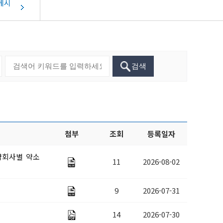
게시
중기지방재정계획
단양아로니아
요 법령 유권해
관광홍보물 신청
지역통합재정통계
단양소식지
성인지예산
기타자료실
양군물가동향
자원봉사
복지 부정수급 신고센터
착한가격업소현황
성과계획서
단양의 사계절
군민대상
지방공기업
특구단양
착한가격업소 소개
검색
체험현황
현황
착한가격업소 현황
지방보조금통합관리시스템
자 할인가맹점
전자민원창구
민생각함
(보조사업자용시스템)
성취업지원센터
단양군일자리종합지원센터
첨부
조회
등록일자
약회사별 약소
11
2026-08-02
구정책안내
9
2026-07-31
록
14
2026-07-30