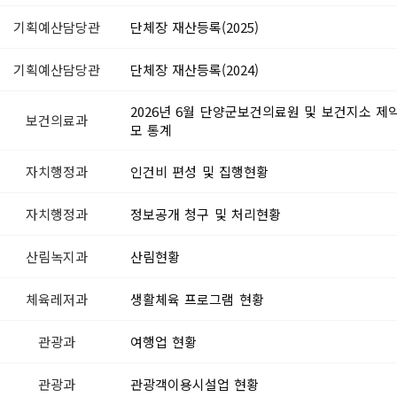
찾아가는 정보화교육 신청
공지사항
결혼지원
및 기타 영업
기획예산담당관
단체장 재산등록(2025)
임신·출산
청 및 재교
영유아지
기획예산담당관
단체장 재산등록(2024)
청소년지
(재교부)
청년지원
 및 폐업신
2026년 6월 단양군보건의료원 및 보건지소 제
노인지원
보건의료과
모 통계
귀농·귀촌
기타
자치행정과
인건비 편성 및 집행현황
자치행정과
정보공개 청구 및 처리현황
산림녹지과
산림현황
체육레저과
생활체육 프로그램 현황
관광과
여행업 현황
관광과
관광객이용시설업 현황