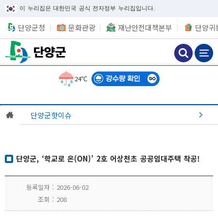
이 누리집은 대한민국 공식 전자정부 누리집입니다.
단양군청
문화관광
재난안전대책본부
단양귀
24℃
단양군핫이슈
단양군, ‘학교로 온(ON)’ 2호 어상천초 공공임대주택 착공!
등록일자
2026-06-02
조회
208