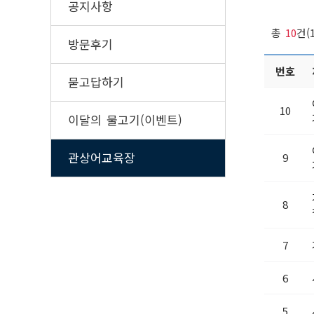
공지사항
총
10
건(
방문후기
번호
묻고답하기
10
이달의 물고기(이벤트)
관상어교육장
9
8
7
6
5