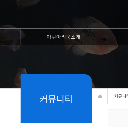
아쿠아리움소개
인사말
전체층
개요
지하1
이용안내
지하2
주차안내
지상1
찾아오시는길
커뮤니티
커뮤니