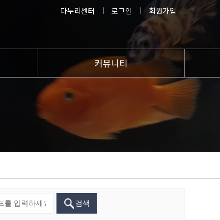
다누리센터
로그인
회원가입
커뮤니티
공지사항
방문후기
묻고답하기
이달의 물고기(이벤트)
관상어교육장
검색