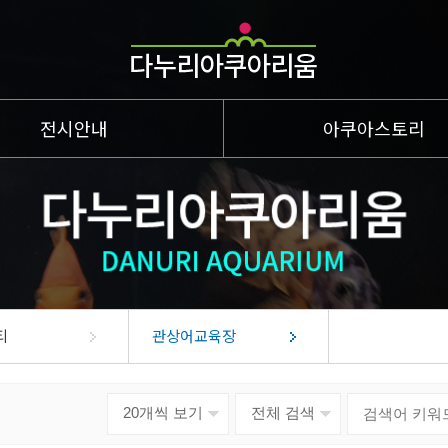
전시안내
아쿠아스토리
이달의물고기
층
계곡이야기
층
남한강이야기
층
생태지도
티
관상어교육장