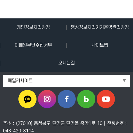
단
개인정보처리방침
영상정보처리기기운영관리방침
양
이메일무단수집거부
사이트맵
군
청
오시는길
단
패밀리사이트
양
관
광
공
주소 : (27010) 충청북도 단양군 단양읍 중앙1로 10 | 전화번호 :
사
043-420-3114