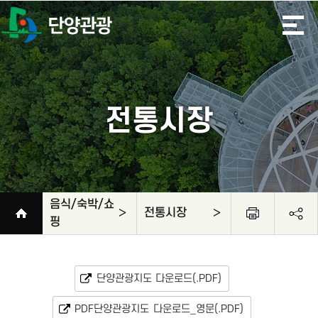
전통시장
음식/숙박/쇼
전통시장
핑
숙박업소 사전공
느림보길
관광·체험
축제·행사
음식/숙박/쇼핑
여행도우미
사이트맵
단고을이란?
단고을특산품
단양아로니아
음식정보
숙박정보
전통시장
공예품
시제
단양관광지도 다운로드(.PDF)
PDF단양관광지도 다운로드_영문(.PDF)