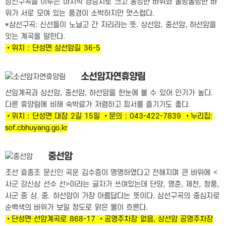
삼선구곡을 이루는 마지막 경승지로 크고 웅장한 바위와 올망졸망한 바
위가 서로 모여 있는 풍경이 소박하지만 멋스럽다.
*삼선구곡: 신선들이 노닐고 간 자리라는 뜻. 상선암, 중선암, 하선암을
잇는 계곡을 말한다.
•위치 : 단성면 상선암길 36-5
소선암자연휴양림
선암계곡과 상선암, 중선암, 하선암을 한눈에 볼 수 있어 인기가 높다.
다른 휴양림에 비해 숙박료가 저렴하고 피서를 즐기기도 좋다.
•위치 : 단성면 대잠 2길 15일 •문의 : 043-422-7839 •누리집:
sof.cbhuyang.go.kr
중선암
조선 효종조 문신인 곡운 김수증이 명명하였다고 전해지며 큰 바위에 <
사군 강신삼 선수 선>이라는 글자가 쓰여있는데 단양, 영춘, 제천, 청풍,
사군 중 상. 중. 하선암이 가장 아름답다는 뜻이다. 삼선구곡의 중심지로
순백색의 바위가 보일 정도로 맑은 물이 흐른다.
•단성면 선암계곡로 868-17 •공영주차장 없음, 상선암 공영주차장