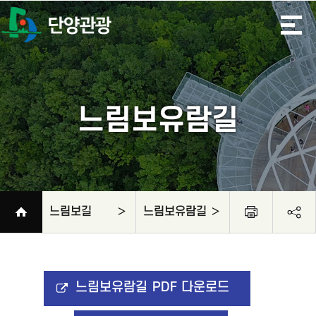
느림보유람길
느림보길
느림보유람길
느림보길
관광·체험
축제·행사
음식/숙박/쇼핑
여행도우미
사이트맵
느림보강물길
느림보유람길
소백산자락길
느림보유람길 PDF 다운로드