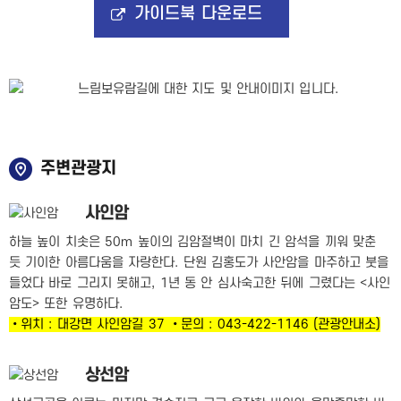
가이드북 다운로드
주변관광지
사인암
하늘 높이 치솟은 50m 높이의 김암절벽이 마치 긴 암석을 끼워 맞춘
듯 기이한 아름다움을 자랑한다. 단원 김홍도가 사안암을 마주하고 붓을
들었다 바로 그리지 못해고, 1년 동 안 심사숙고한 뒤에 그렸다는 <사인
암도> 또한 유명하다.
•위치 : 대강면 사인암길 37 •문의 : 043-422-1146 (관광안내소)
상선암