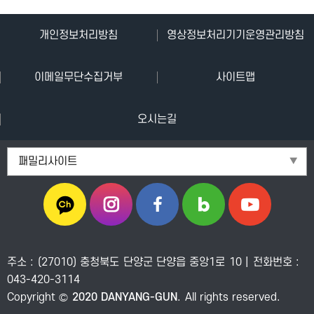
단
개인정보처리방침
영상정보처리기기운영관리방침
양
이메일무단수집거부
사이트맵
군
청
오시는길
단
패밀리사이트
양
관
광
공
주소 : (27010) 충청북도 단양군 단양읍 중앙1로 10 | 전화번호 :
사
043-420-3114
Copyright ©
2020 DANYANG-GUN
. All rights reserved.