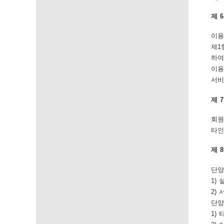
제 
이용
제1
하여
이용
서비
제 
회원
타인
제 
단양
1)
2)
단양
1)