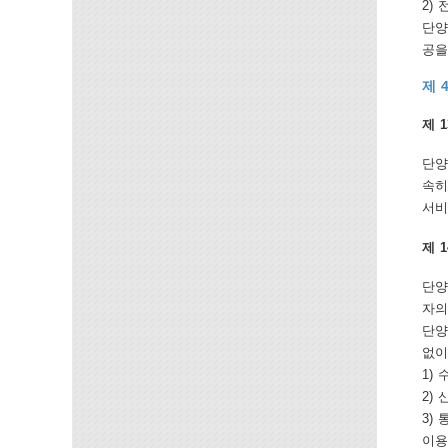
2)
단양
공을
제 
제 
단양
속히
서비
제 
단양
자의
단양
없이
1)
2)
3)
이용