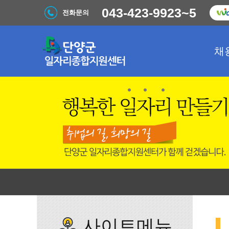
043-423-9923~5
전화문의
채
사이트메뉴