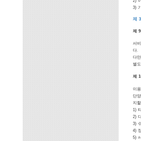
2)
3)
제 
제 
서비
다.
다만
별도
제 
이용
단양
지할
1)
2)
3)
4)
5)