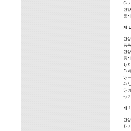
6)
단양
통지
제 
단양
등록
단양
통지
1)
2)
3)
4)
5)
6)
제 
단양
1)