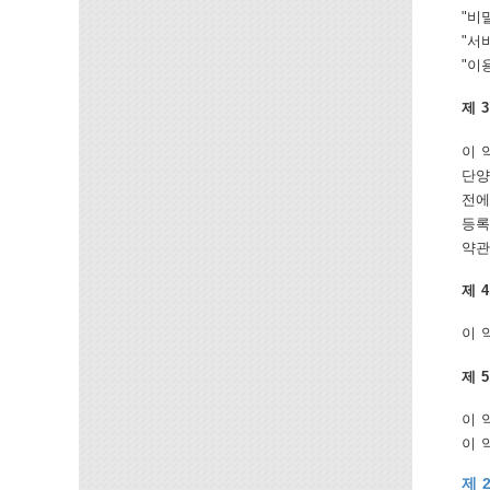
"비
"서
"이
제 
이 
단양
전에
등록
약관
제 
이 
제 
이 
이 
제 