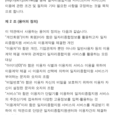
(http://job.cj100.net)을 통해 일자리종합지원 서비스(이하 서비스)의
이용에 관한 조건 및 절차와 기타 필요한 사항을 규정하는 것을 목적
보
보
련
우
내
으로 합니다.
제 2 조 (용어의 정의)
트
이 약관에서 사용하는 용어의 정의는 다음과 같습니다.
정
미
"개인회원"(이하 회원)이라 함은 일자리종합정보를 활용하고자 일자
리종합지원 서비스의 이용계약을 체결한 개인
"이용자"라 함은 개인, 기업관계자 뿐만 아니라 일반사용자 등의 이용
메
계약 체결 여부와 관계없이 일자리종합지원 서비스를 활용하는 모든
보
대상
"아이디(ID)"라 함은 이용자 식별과 이용자의 서비스 이용을 위하여
이용계약 체결 시 이용자의 선택에 의하여 일자리종합지원 서비스가
부여하는 문자와 숫자의 조합
"비밀번호"라 함은 이용자 자신의 비밀을 보호하기 위하여 이용자 자
뉴
신이 설정한 문자와 숫자의 조합
"서비스"라 함은 이용자가 단말기를 이용하여 일자리종합지원 서비스
의 주전산기에 접속하여 다양한 고용정보를 입력·활용하는 것
"이용계약"이라 함은 일자리종합지원 서비스의 서비스를 제공받기 위
사
하여 이 약관으로 단양군 일자리종합지원센터와 이용자간의 체결하
이