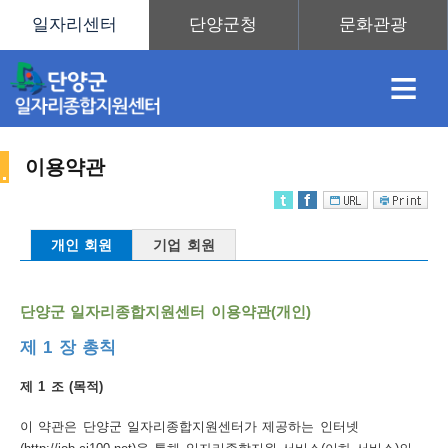
≡
이용약관
채
인
직
취
센
개인 회원
기업 회원
용
재
업
업
터
사
단양군 일자리종합지원센터 이용약관(개인)
제 1 장 총칙
정
정
훈
도
안
제 1 조 (목적)
이
이 약관은 단양군 일자리종합지원센터가 제공하는 인터넷