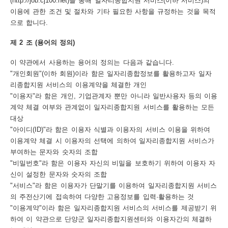
(http://job.cj100.net)을 통해 일자리종합지원 서비스(이하 서비스)의
이용에 관한 조건 및 절차와 기타 필요한 사항을 규정하는 것을 목적
보
보
련
우
내
으로 합니다.
제 2 조 (용어의 정의)
트
이 약관에서 사용하는 용어의 정의는 다음과 같습니다.
정
미
"개인회원"(이하 회원)이라 함은 일자리종합정보를 활용하고자 일자
리종합지원 서비스의 이용계약을 체결한 개인
"이용자"라 함은 개인, 기업관계자 뿐만 아니라 일반사용자 등의 이용
메
계약 체결 여부와 관계없이 일자리종합지원 서비스를 활용하는 모든
보
대상
"아이디(ID)"라 함은 이용자 식별과 이용자의 서비스 이용을 위하여
이용계약 체결 시 이용자의 선택에 의하여 일자리종합지원 서비스가
부여하는 문자와 숫자의 조합
"비밀번호"라 함은 이용자 자신의 비밀을 보호하기 위하여 이용자 자
뉴
신이 설정한 문자와 숫자의 조합
"서비스"라 함은 이용자가 단말기를 이용하여 일자리종합지원 서비스
의 주전산기에 접속하여 다양한 고용정보를 입력·활용하는 것
"이용계약"이라 함은 일자리종합지원 서비스의 서비스를 제공받기 위
사
하여 이 약관으로 단양군 일자리종합지원센터와 이용자간의 체결하
이