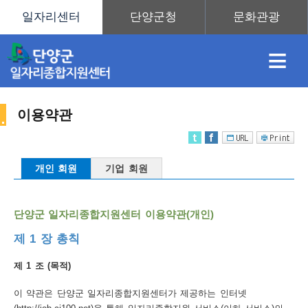
≡
이용약관
채
인
직
취
센
개인 회원
기업 회원
용
재
업
업
터
사
단양군 일자리종합지원센터 이용약관(개인)
제 1 장 총칙
정
정
훈
도
안
제 1 조 (목적)
이
이 약관은 단양군 일자리종합지원센터가 제공하는 인터넷