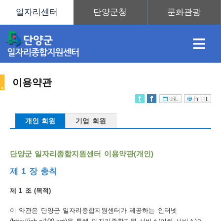
≡
이용약관
채
인
직
취
센
개인 회원
기업 회원
용
재
업
업
터
사
단양군 일자리종합지원센터 이용약관(개인)
제 1 장 총칙
정
정
훈
도
안
제 1 조 (목적)
이
이 약관은 단양군 일자리종합지원센터가 제공하는 인터넷