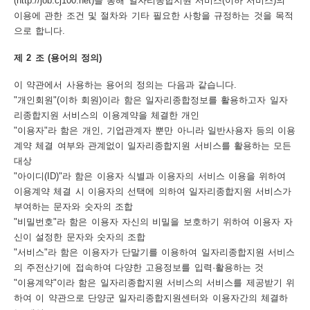
(http://job.cj100.net)을 통해 일자리종합지원 서비스(이하 서비스)의
이용에 관한 조건 및 절차와 기타 필요한 사항을 규정하는 것을 목적
보
보
련
우
내
으로 합니다.
제 2 조 (용어의 정의)
트
이 약관에서 사용하는 용어의 정의는 다음과 같습니다.
정
미
"개인회원"(이하 회원)이라 함은 일자리종합정보를 활용하고자 일자
리종합지원 서비스의 이용계약을 체결한 개인
"이용자"라 함은 개인, 기업관계자 뿐만 아니라 일반사용자 등의 이용
메
계약 체결 여부와 관계없이 일자리종합지원 서비스를 활용하는 모든
보
대상
"아이디(ID)"라 함은 이용자 식별과 이용자의 서비스 이용을 위하여
이용계약 체결 시 이용자의 선택에 의하여 일자리종합지원 서비스가
부여하는 문자와 숫자의 조합
"비밀번호"라 함은 이용자 자신의 비밀을 보호하기 위하여 이용자 자
뉴
신이 설정한 문자와 숫자의 조합
"서비스"라 함은 이용자가 단말기를 이용하여 일자리종합지원 서비스
의 주전산기에 접속하여 다양한 고용정보를 입력·활용하는 것
"이용계약"이라 함은 일자리종합지원 서비스의 서비스를 제공받기 위
사
하여 이 약관으로 단양군 일자리종합지원센터와 이용자간의 체결하
이