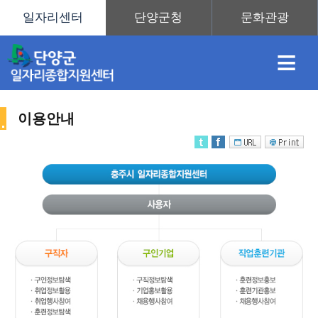
≡
이용안내
채
인
직
취
센
용
재
업
업
터
사
정
정
훈
도
안
이