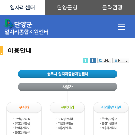
≡
이용안내
채
인
직
취
센
용
재
업
업
터
사
정
정
훈
도
안
이