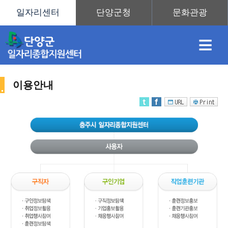
≡
이용안내
채
인
직
취
센
용
재
업
업
터
사
정
정
훈
도
안
이