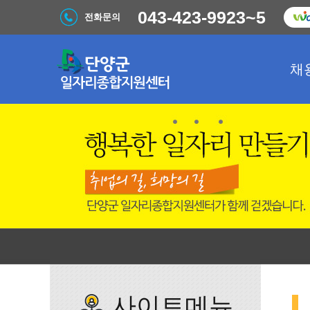
043-423-9923~5
전화문의
채
사이트메뉴