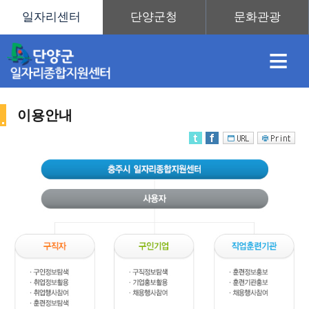
≡
이용안내
채
인
직
취
센
용
재
업
업
터
사
정
정
훈
도
안
이