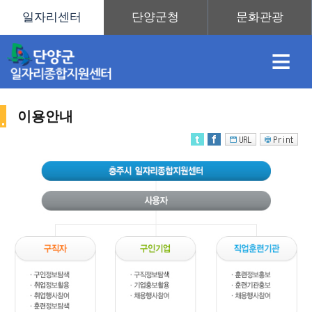
≡
이용안내
채
인
직
취
센
용
재
업
업
터
사
정
정
훈
도
안
이