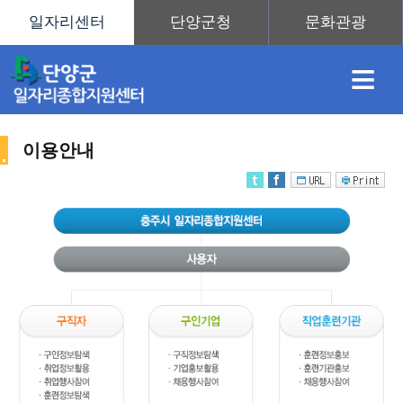
≡
이용안내
채
인
직
취
센
용
재
업
업
터
사
정
정
훈
도
안
이