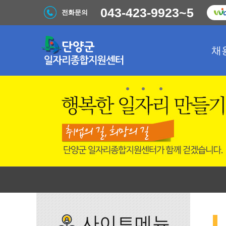
043-423-9923~5
전화문의
채
사이트메뉴