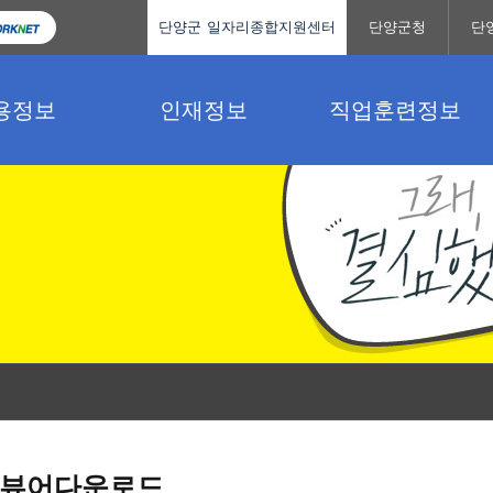
단양군 일자리종합지원센터
단양군청
단
용정보
인재정보
직업훈련정보
뷰어다운로드