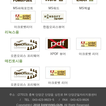
보
보
련
우
내
MS파워포인트
MS워드
MS엑셀
트
아크로벳리더
한컴오피스뷰어
정
미
리눅스용
메
보
XPDF 뷰어
아크로벳 리더
오픈오피스 프리웨어
매킨토시용
뉴
아크로벳 리더
오픈오피스 프리웨어
주소 : (27013) 충북 단양군 단양읍 상진로 84 단양군일자리지원센터
사
TEL : 043-423-9923~5
FAX : 043-423-9926
Copyright(c)
2018 DANYANG-GUN
. All Right Reserved.
이