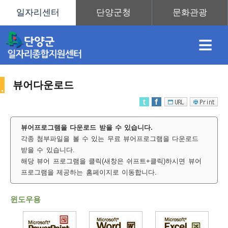
≡
뷰어다운로드
채
인
직
취
센
뷰어프로그램을 다운로드 받을 수 있습니다.
각종 첨부파일을 볼 수 있는 무료 뷰어프로그램을 다운로드
용
재
업
업
터
사
받을 수 있습니다.
해당 뷰어 프로그램을 클릭(새창은 쉬프트+클릭)하시면 뷰어
프로그램을 제공하는 홈페이지로 이동합니다.
정
정
훈
도
안
윈도우용
이