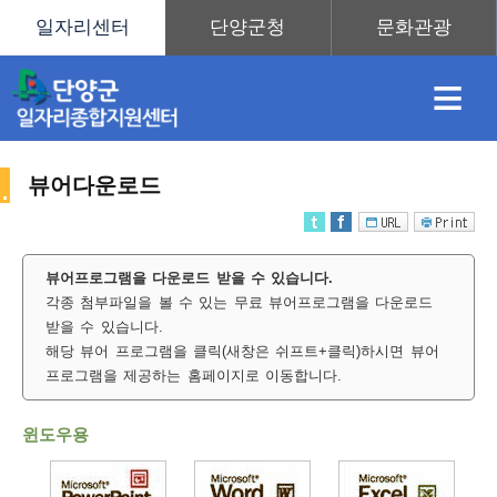
≡
뷰어다운로드
채
인
직
취
센
뷰어프로그램을 다운로드 받을 수 있습니다.
각종 첨부파일을 볼 수 있는 무료 뷰어프로그램을 다운로드
용
재
업
업
터
사
받을 수 있습니다.
해당 뷰어 프로그램을 클릭(새창은 쉬프트+클릭)하시면 뷰어
프로그램을 제공하는 홈페이지로 이동합니다.
정
정
훈
도
안
윈도우용
이