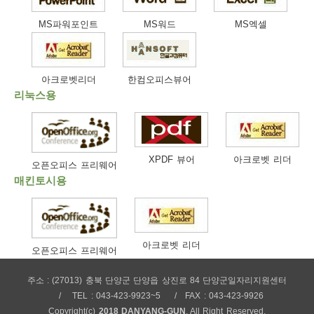
보
보
련
우
내
MS파워포인트
MS워드
MS엑셀
트
아크로벳리더
한컴오피스뷰어
정
미
리눅스용
메
보
XPDF 뷰어
아크로벳 리더
오픈오피스 프리웨어
매킨토시용
뉴
아크로벳 리더
오픈오피스 프리웨어
주소 : (27013) 충북 단양군 단양읍 상진로 84 단양군일자리지원센터
사
TEL : 043-423-9923~5
FAX : 043-423-9926
Copyright(c)
2018 DANYANG-GUN
. All Right Reserved.
이