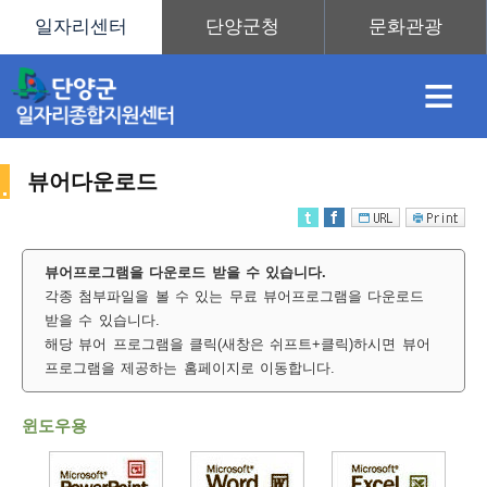
≡
뷰어다운로드
채
인
직
취
센
뷰어프로그램을 다운로드 받을 수 있습니다.
각종 첨부파일을 볼 수 있는 무료 뷰어프로그램을 다운로드
용
재
업
업
터
사
받을 수 있습니다.
해당 뷰어 프로그램을 클릭(새창은 쉬프트+클릭)하시면 뷰어
프로그램을 제공하는 홈페이지로 이동합니다.
정
정
훈
도
안
윈도우용
이