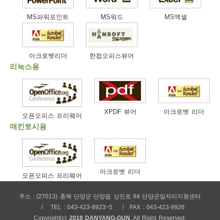
보
보
련
우
내
MS파워포인트
MS워드
MS엑셀
트
아크로벳리더
한컴오피스뷰어
정
미
리눅스용
메
보
XPDF 뷰어
아크로벳 리더
오픈오피스 프리웨어
매킨토시용
뉴
아크로벳 리더
오픈오피스 프리웨어
주소 : (27013) 충북 단양군 단양읍 상진로 84 단양군일자리지원센터
사
TEL : 043-423-9923~5
FAX : 043-423-9926
Copyright(c)
2018 DANYANG-GUN
. All Right Reserved.
이