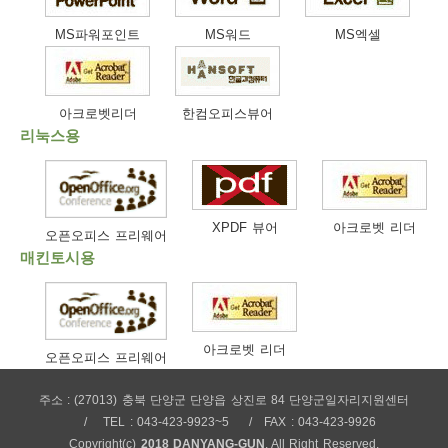
보
보
련
우
내
MS파워포인트
MS워드
MS엑셀
트
아크로벳리더
한컴오피스뷰어
정
미
리눅스용
메
보
XPDF 뷰어
아크로벳 리더
오픈오피스 프리웨어
매킨토시용
뉴
아크로벳 리더
오픈오피스 프리웨어
주소 : (27013) 충북 단양군 단양읍 상진로 84 단양군일자리지원센터
사
TEL : 043-423-9923~5
FAX : 043-423-9926
Copyright(c)
2018 DANYANG-GUN
. All Right Reserved.
이