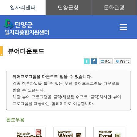
≡
뷰어다운로드
채
인
직
취
센
뷰어프로그램을 다운로드 받을 수 있습니다.
각종 첨부파일을 볼 수 있는 무료 뷰어프로그램을 다운로드
용
재
업
업
터
사
받을 수 있습니다.
해당 뷰어 프로그램을 클릭(새창은 쉬프트+클릭)하시면 뷰어
프로그램을 제공하는 홈페이지로 이동합니다.
정
정
훈
도
안
윈도우용
이