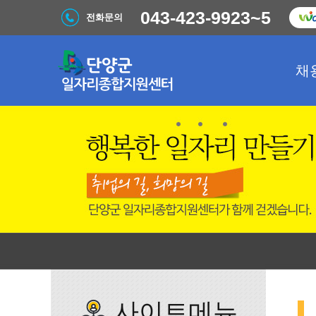
043-423-9923~5
전화문의
채
사이트메뉴