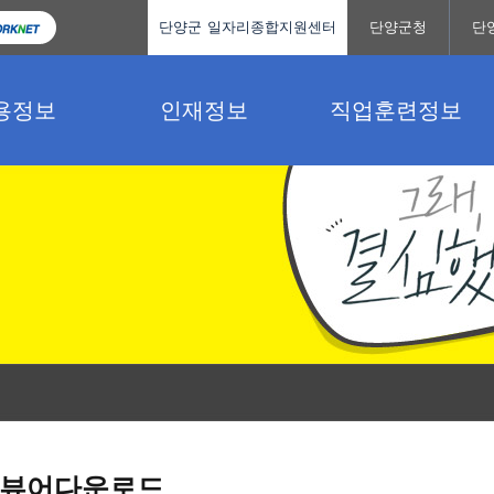
단양군 일자리종합지원센터
단양군청
단
용정보
인재정보
직업훈련정보
뷰어다운로드