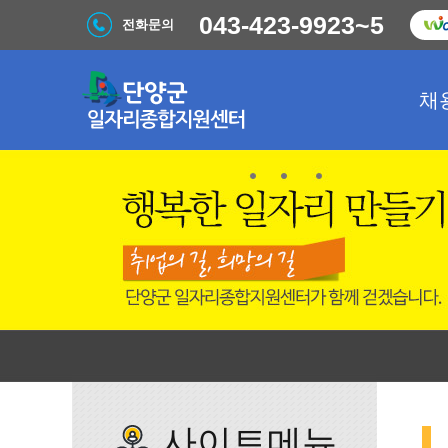
043-423-9923~5
전화문의
채
사이트메뉴