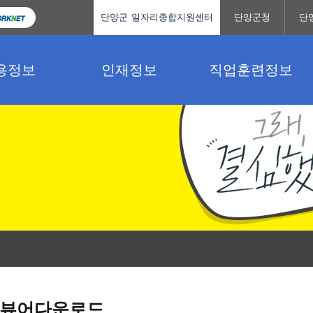
단양군 일자리종합지원센터
단양군청
단
용정보
인재정보
직업훈련정보
뷰어다운로드