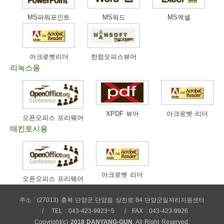
보
보
련
우
내
MS파워포인트
MS워드
MS엑셀
트
아크로벳리더
한컴오피스뷰어
정
미
리눅스용
메
보
XPDF 뷰어
아크로벳 리더
오픈오피스 프리웨어
매킨토시용
뉴
아크로벳 리더
오픈오피스 프리웨어
주소 : (27013) 충북 단양군 단양읍 상진로 84 단양군일자리지원센터
사
TEL : 043-423-9923~5
FAX : 043-423-9926
Copyright(c)
2018 DANYANG-GUN
. All Right Reserved.
이