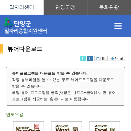
≡
뷰어다운로드
채
인
직
취
센
뷰어프로그램을 다운로드 받을 수 있습니다.
각종 첨부파일을 볼 수 있는 무료 뷰어프로그램을 다운로드
용
재
업
업
터
사
받을 수 있습니다.
해당 뷰어 프로그램을 클릭(새창은 쉬프트+클릭)하시면 뷰어
프로그램을 제공하는 홈페이지로 이동합니다.
정
정
훈
도
안
윈도우용
이