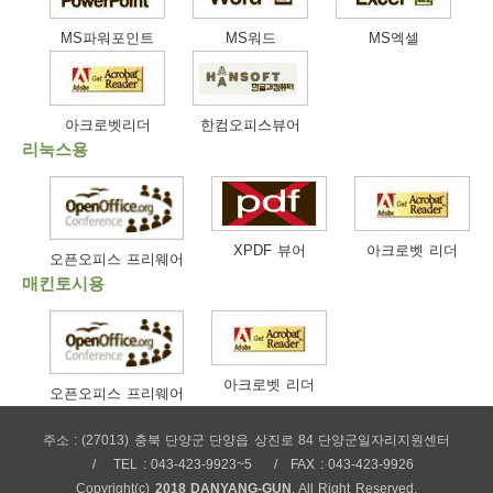
보
보
련
우
내
MS파워포인트
MS워드
MS엑셀
트
아크로벳리더
한컴오피스뷰어
정
미
리눅스용
메
보
XPDF 뷰어
아크로벳 리더
오픈오피스 프리웨어
매킨토시용
뉴
아크로벳 리더
오픈오피스 프리웨어
주소 : (27013) 충북 단양군 단양읍 상진로 84 단양군일자리지원센터
사
TEL : 043-423-9923~5
FAX : 043-423-9926
Copyright(c)
2018 DANYANG-GUN
. All Right Reserved.
이