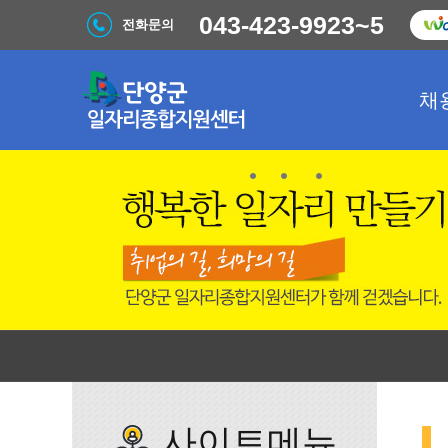
043-423-9923~5
전화문의
채
사이트메뉴