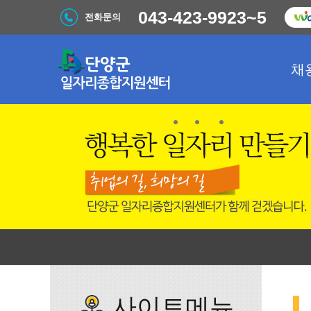
043-423-9923~5
전화문의
채
사이트메뉴