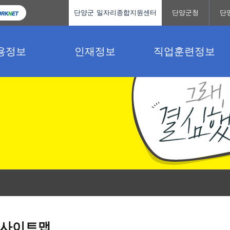
단양군 일자리종합지원센터
단양군청
단
용정보
인재정보
직업훈련정보
사이트맵