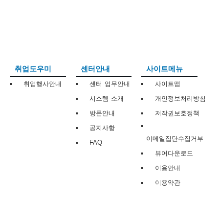
보
보
련
우
내
트
정
미
취업도우미
센터안내
사이트메뉴
취업행사안내
센터 업무안내
사이트맵
시스템 소개
개인정보처리방침
메
보
방문안내
저작권보호정책
공지사항
이메일집단수집거부
FAQ
뷰어다운로드
뉴
이용안내
이용약관
사
이