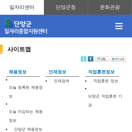
≡
사이트맵
채
인
직
취
센
채용정보
인재정보
직업훈련정보
용
재
업
업
터
인재검색
직업훈련 정보
사
오늘 등록된 채용정
보
단양군 직업훈련 기
관
정
정
훈
도
안
오늘 마감되는 채용
정보
이
단양군 채용정보