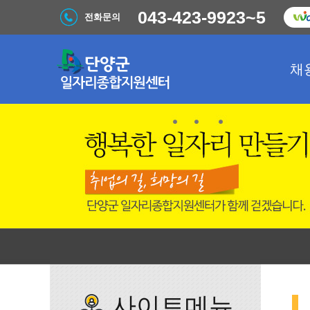
043-423-9923~5
전화문의
채
사이트메뉴