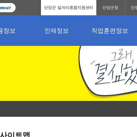
단양군 일자리종합지원센터
단양군청
단
용정보
인재정보
직업훈련정보
사이트맵