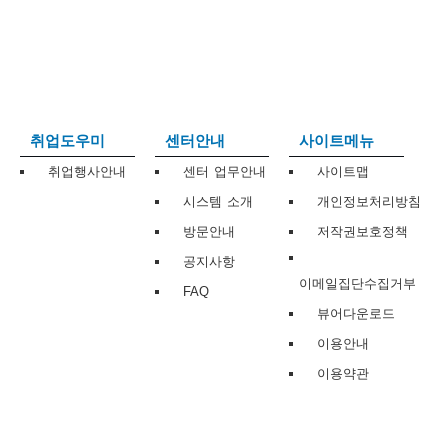
보
보
련
우
내
트
정
미
취업도우미
센터안내
사이트메뉴
취업행사안내
센터 업무안내
사이트맵
시스템 소개
개인정보처리방침
메
보
방문안내
저작권보호정책
공지사항
이메일집단수집거부
FAQ
뷰어다운로드
뉴
이용안내
이용약관
사
이