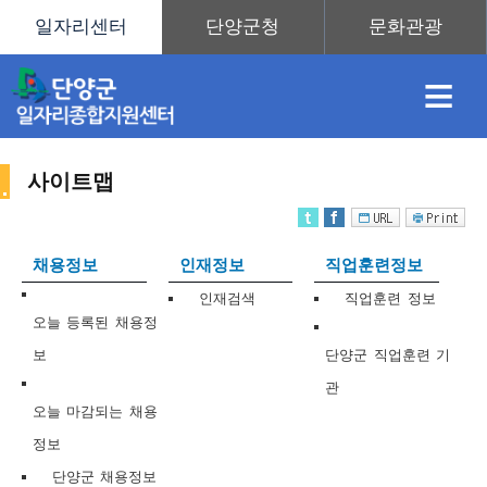
≡
사이트맵
채
인
직
취
센
채용정보
인재정보
직업훈련정보
용
재
업
업
터
인재검색
직업훈련 정보
사
오늘 등록된 채용정
보
단양군 직업훈련 기
관
정
정
훈
도
안
오늘 마감되는 채용
정보
이
단양군 채용정보