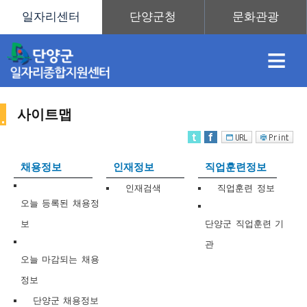
≡
사이트맵
채
인
직
취
센
채용정보
인재정보
직업훈련정보
용
재
업
업
터
인재검색
직업훈련 정보
사
오늘 등록된 채용정
보
단양군 직업훈련 기
관
정
정
훈
도
안
오늘 마감되는 채용
정보
이
단양군 채용정보