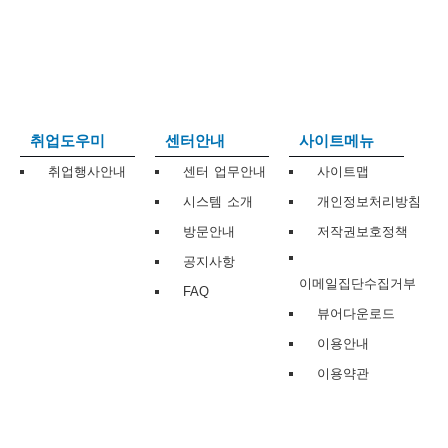
보
보
련
우
내
트
정
미
취업도우미
센터안내
사이트메뉴
취업행사안내
센터 업무안내
사이트맵
시스템 소개
개인정보처리방침
메
보
방문안내
저작권보호정책
공지사항
이메일집단수집거부
FAQ
뷰어다운로드
뉴
이용안내
이용약관
사
이