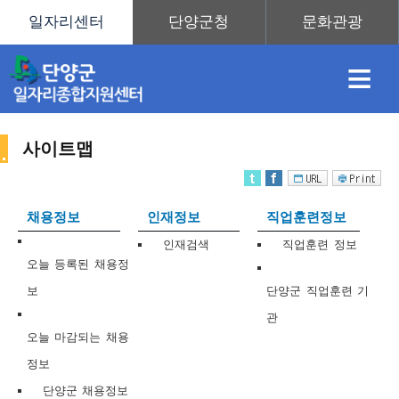
≡
사이트맵
채
인
직
취
센
채용정보
인재정보
직업훈련정보
용
재
업
업
터
인재검색
직업훈련 정보
사
오늘 등록된 채용정
보
단양군 직업훈련 기
관
정
정
훈
도
안
오늘 마감되는 채용
정보
이
단양군 채용정보