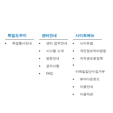
보
보
련
우
내
트
정
미
취업도우미
센터안내
사이트메뉴
취업행사안내
센터 업무안내
사이트맵
시스템 소개
개인정보처리방침
메
보
방문안내
저작권보호정책
공지사항
이메일집단수집거부
FAQ
뷰어다운로드
뉴
이용안내
이용약관
사
이