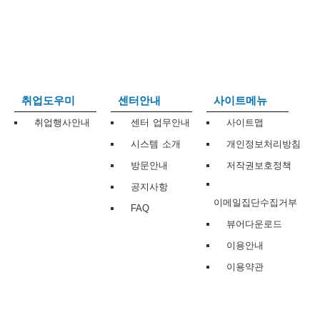
보
보
련
우
내
트
정
미
취업도우미
센터안내
사이트메뉴
취업행사안내
센터 업무안내
사이트맵
시스템 소개
개인정보처리방침
메
보
방문안내
저작권보호정책
공지사항
이메일집단수집거부
FAQ
뷰어다운로드
뉴
이용안내
이용약관
사
이