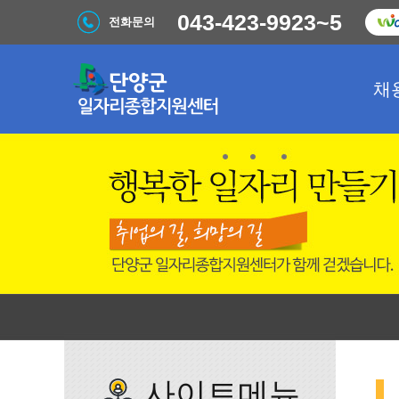
043-423-9923~5
전화문의
채
사이트메뉴