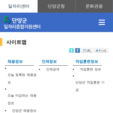
≡
사이트맵
채
인
직
취
센
채용정보
인재정보
직업훈련정보
용
재
업
업
터
인재검색
직업훈련 정보
사
오늘 등록된 채용정
보
단양군 직업훈련 기
관
정
정
훈
도
안
오늘 마감되는 채용
정보
이
단양군 채용정보