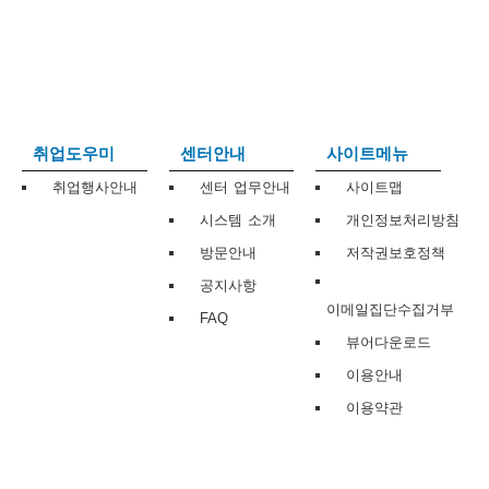
보
보
련
우
내
트
정
미
취업도우미
센터안내
사이트메뉴
취업행사안내
센터 업무안내
사이트맵
시스템 소개
개인정보처리방침
메
보
방문안내
저작권보호정책
공지사항
이메일집단수집거부
FAQ
뷰어다운로드
뉴
이용안내
이용약관
사
이