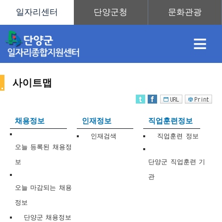
≡
사이트맵
채
인
직
취
센
채용정보
인재정보
직업훈련정보
용
재
업
업
터
인재검색
직업훈련 정보
사
오늘 등록된 채용정
보
단양군 직업훈련 기
관
정
정
훈
도
안
오늘 마감되는 채용
정보
이
단양군 채용정보