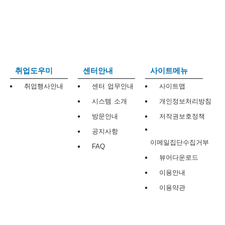
보
보
련
우
내
트
정
미
취업도우미
센터안내
사이트메뉴
취업행사안내
센터 업무안내
사이트맵
시스템 소개
개인정보처리방침
메
보
방문안내
저작권보호정책
공지사항
이메일집단수집거부
FAQ
뷰어다운로드
뉴
이용안내
이용약관
사
이