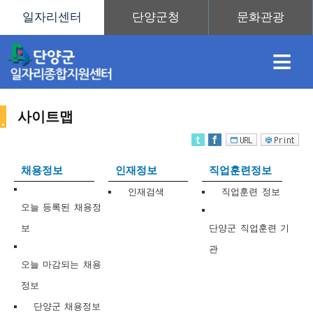
≡
사이트맵
채
인
직
취
센
채용정보
인재정보
직업훈련정보
용
재
업
업
터
인재검색
직업훈련 정보
사
오늘 등록된 채용정
보
단양군 직업훈련 기
관
정
정
훈
도
안
오늘 마감되는 채용
정보
이
단양군 채용정보