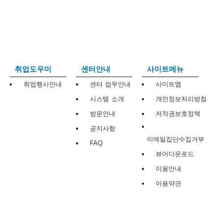
보
보
련
우
내
트
정
미
취업도우미
센터안내
사이트메뉴
취업행사안내
센터 업무안내
사이트맵
시스템 소개
개인정보처리방침
메
보
방문안내
저작권보호정책
공지사항
이메일집단수집거부
FAQ
뷰어다운로드
뉴
이용안내
이용약관
사
이