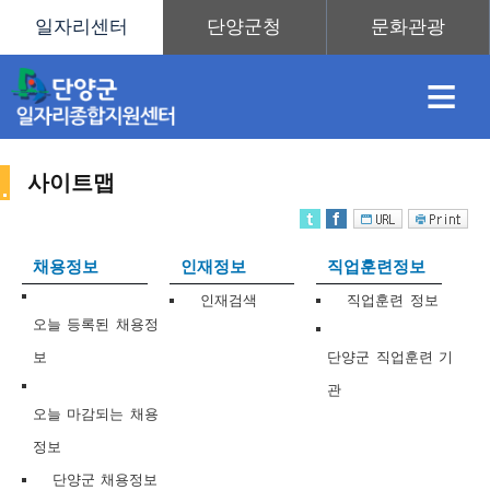
≡
사이트맵
채
인
직
취
센
채용정보
인재정보
직업훈련정보
용
재
업
업
터
인재검색
직업훈련 정보
사
오늘 등록된 채용정
보
단양군 직업훈련 기
관
정
정
훈
도
안
오늘 마감되는 채용
정보
이
단양군 채용정보