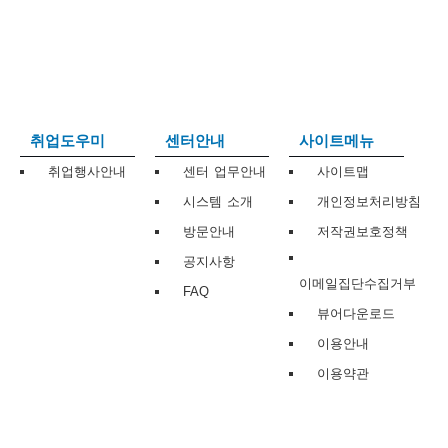
보
보
련
우
내
트
정
미
취업도우미
센터안내
사이트메뉴
취업행사안내
센터 업무안내
사이트맵
시스템 소개
개인정보처리방침
메
보
방문안내
저작권보호정책
공지사항
이메일집단수집거부
FAQ
뷰어다운로드
뉴
이용안내
이용약관
사
이