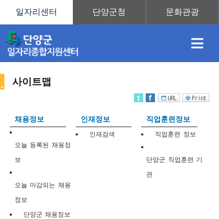
≡
사이트맵
채
인
직
취
센
채용정보
인재정보
직업훈련정보
용
재
업
업
터
인재검색
직업훈련 정보
사
오늘 등록된 채용정
보
단양군 직업훈련 기
관
정
정
훈
도
안
오늘 마감되는 채용
정보
이
단양군 채용정보