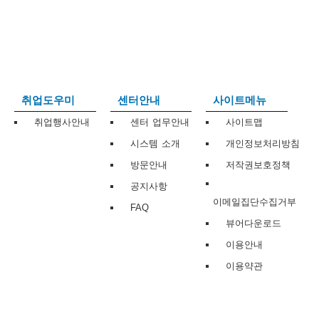
보
보
련
우
내
트
정
미
취업도우미
센터안내
사이트메뉴
취업행사안내
센터 업무안내
사이트맵
시스템 소개
개인정보처리방침
메
보
방문안내
저작권보호정책
공지사항
이메일집단수집거부
FAQ
뷰어다운로드
뉴
이용안내
이용약관
사
이