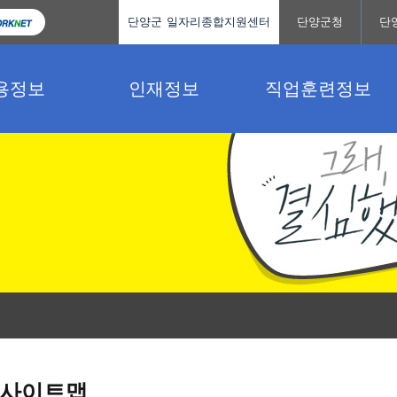
단양군 일자리종합지원센터
단양군청
단
용정보
인재정보
직업훈련정보
사이트맵