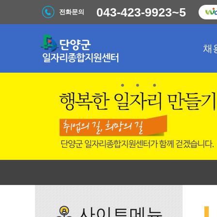
043-423-9923~5
전화문의
채
사이트메뉴