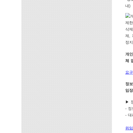
내)
개인
체 
요구
정보
임장
▶ 
- 
- 
위임