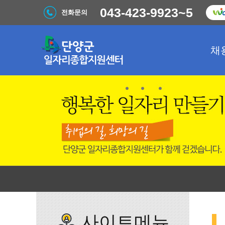
043-423-9923~5
전화문의
채
사이트메뉴