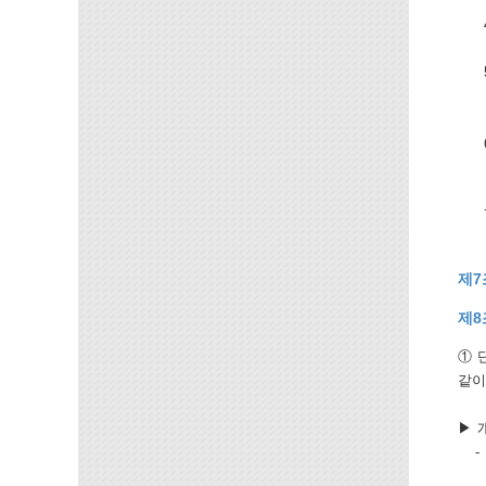
제7
제8
① 
같이
▶ 
- 