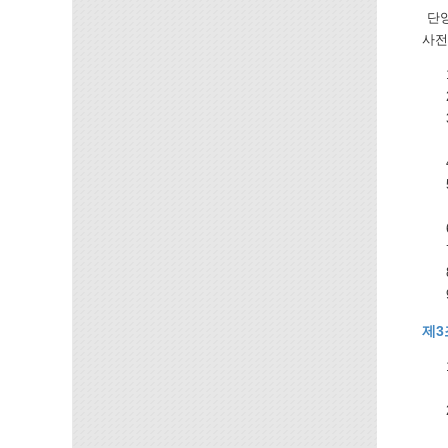
단양
사전
제3