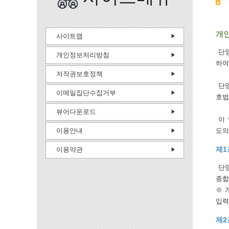
개
사이트맵
단양
개인정보처리방침
하여
저작권보호정책
단양
이메일집단수집거부
호법
뷰어다운로드
이 
이용안내
도의
제1
이용약관
단양
종합
※ 
입력
제2