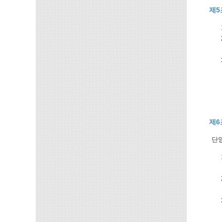
제5
제6
단양