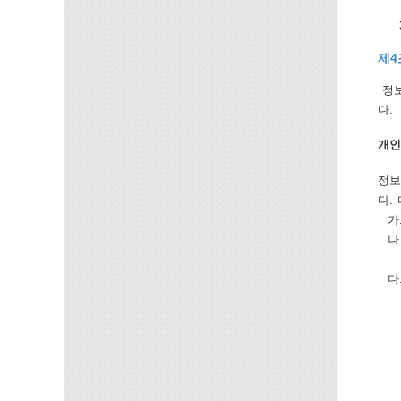
제4
정보
다.
개인
정보
다.
가.
나.
있
다.