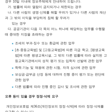
경우 10일 이내에 정보주체에게 안내하여 드립니다.
어
가. 법률에 따라 열람이 금지되거나 제한되는 경우
나. 다른 사람의 생명·신체를 해할 우려가 있거나 다른 사람의 재산
다
과 그 밖의 이익을 부당하게 침해 할 우려가
운
있는 경우
다. 공공기관이 다음 각 목의 어느 하나에 해당하는 업무를 수행할
로
때 중대한 지장을 초래하는 경우
드
조세의 부과·징수 또는 환급에 관한 업무
이
[초·중등교육법] 및 [고등교육법]에 따른 각급 학교, [평생교육
용
법]에 따른 평생교육시설, 그 밖의 다른 법률에 따라 설치된 고
등교육기관에서의 성적 평가 또는 입학자 선발에 관한 업무
안
학력·기능 및 채용에 관한 시험, 자격 심사에 관한 업무
내
보상금·급부금 산정 등에 대하여 진행 중이 평가 또는 판단에
이
관한 업무
다른 법률에 따라 진행 중인 감사 및 조사에 관한 업무
용
약
오류 등이 있을 경우 정정·삭제 요구
관
개인정보보호법 제36조(개인정보의 정정·삭제)에 따라 정정·삭제를
요구할 수 있습니다.