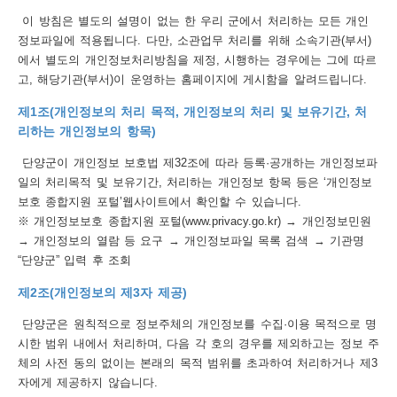
이 방침은 별도의 설명이 없는 한 우리 군에서 처리하는 모든 개인
보
보
련
우
내
정보파일에 적용됩니다. 다만, 소관업무 처리를 위해 소속기관(부서)
에서 별도의 개인정보처리방침을 제정, 시행하는 경우에는 그에 따르
트
고, 해당기관(부서)이 운영하는 홈페이지에 게시함을 알려드립니다.
정
미
제1조(개인정보의 처리 목적, 개인정보의 처리 및 보유기간, 처
리하는 개인정보의 항목)
단양군이 개인정보 보호법 제32조에 따라 등록·공개하는 개인정보파
일의 처리목적 및 보유기간, 처리하는 개인정보 항목 등은 ‘개인정보
메
보
보호 종합지원 포털’웹사이트에서 확인할 수 있습니다.
※ 개인정보보호 종합지원 포털(www.privacy.go.kr) → 개인정보민원
→ 개인정보의 열람 등 요구 → 개인정보파일 목록 검색 → 기관명
“단양군” 입력 후 조회
뉴
제2조(개인정보의 제3자 제공)
단양군은 원칙적으로 정보주체의 개인정보를 수집·이용 목적으로 명
시한 범위 내에서 처리하며, 다음 각 호의 경우를 제외하고는 정보 주
체의 사전 동의 없이는 본래의 목적 범위를 초과하여 처리하거나 제3
사
자에게 제공하지 않습니다.
이