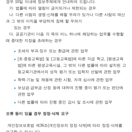
경우 10일 이내에 정보주체에게 안내하여 드립니다.
어
가. 법률에 따라 열람이 금지되거나 제한되는 경우
나. 다른 사람의 생명·신체를 해할 우려가 있거나 다른 사람의 재산
다
과 그 밖의 이익을 부당하게 침해 할 우려가
운
있는 경우
다. 공공기관이 다음 각 목의 어느 하나에 해당하는 업무를 수행할
로
때 중대한 지장을 초래하는 경우
드
조세의 부과·징수 또는 환급에 관한 업무
이
[초·중등교육법] 및 [고등교육법]에 따른 각급 학교, [평생교육
용
법]에 따른 평생교육시설, 그 밖의 다른 법률에 따라 설치된 고
등교육기관에서의 성적 평가 또는 입학자 선발에 관한 업무
안
학력·기능 및 채용에 관한 시험, 자격 심사에 관한 업무
내
보상금·급부금 산정 등에 대하여 진행 중이 평가 또는 판단에
이
관한 업무
다른 법률에 따라 진행 중인 감사 및 조사에 관한 업무
용
약
오류 등이 있을 경우 정정·삭제 요구
관
개인정보보호법 제36조(개인정보의 정정·삭제)에 따라 정정·삭제를
요구할 수 있습니다.