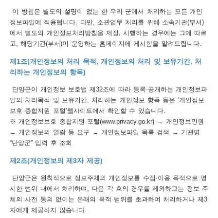
이 방침은 별도의 설명이 없는 한 우리 군에서 처리하는 모든 개인
보
보
련
우
내
정보파일에 적용됩니다. 다만, 소관업무 처리를 위해 소속기관(부서)
에서 별도의 개인정보처리방침을 제정, 시행하는 경우에는 그에 따르
트
고, 해당기관(부서)이 운영하는 홈페이지에 게시함을 알려드립니다.
정
미
제1조(개인정보의 처리 목적, 개인정보의 처리 및 보유기간, 처
리하는 개인정보의 항목)
단양군이 개인정보 보호법 제32조에 따라 등록·공개하는 개인정보파
일의 처리목적 및 보유기간, 처리하는 개인정보 항목 등은 ‘개인정보
메
보
보호 종합지원 포털’웹사이트에서 확인할 수 있습니다.
※ 개인정보보호 종합지원 포털(www.privacy.go.kr) → 개인정보민원
→ 개인정보의 열람 등 요구 → 개인정보파일 목록 검색 → 기관명
“단양군” 입력 후 조회
뉴
제2조(개인정보의 제3자 제공)
단양군은 원칙적으로 정보주체의 개인정보를 수집·이용 목적으로 명
시한 범위 내에서 처리하며, 다음 각 호의 경우를 제외하고는 정보 주
체의 사전 동의 없이는 본래의 목적 범위를 초과하여 처리하거나 제3
사
자에게 제공하지 않습니다.
이