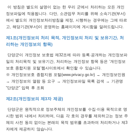
이 방침은 별도의 설명이 없는 한 우리 군에서 처리하는 모든 개인
보
보
련
우
내
정보파일에 적용됩니다. 다만, 소관업무 처리를 위해 소속기관(부서)
에서 별도의 개인정보처리방침을 제정, 시행하는 경우에는 그에 따르
트
고, 해당기관(부서)이 운영하는 홈페이지에 게시함을 알려드립니다.
정
미
제1조(개인정보의 처리 목적, 개인정보의 처리 및 보유기간, 처
리하는 개인정보의 항목)
단양군이 개인정보 보호법 제32조에 따라 등록·공개하는 개인정보파
일의 처리목적 및 보유기간, 처리하는 개인정보 항목 등은 ‘개인정보
메
보
보호 종합지원 포털’웹사이트에서 확인할 수 있습니다.
※ 개인정보보호 종합지원 포털(www.privacy.go.kr) → 개인정보민원
→ 개인정보의 열람 등 요구 → 개인정보파일 목록 검색 → 기관명
“단양군” 입력 후 조회
뉴
제2조(개인정보의 제3자 제공)
단양군은 원칙적으로 정보주체의 개인정보를 수집·이용 목적으로 명
시한 범위 내에서 처리하며, 다음 각 호의 경우를 제외하고는 정보 주
체의 사전 동의 없이는 본래의 목적 범위를 초과하여 처리하거나 제3
사
자에게 제공하지 않습니다.
이