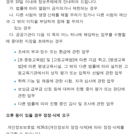
경우 10일 이내에 정보주체에게 안내하여 드립니다.
어
가. 법률에 따라 열람이 금지되거나 제한되는 경우
나. 다른 사람의 생명·신체를 해할 우려가 있거나 다른 사람의 재산
다
과 그 밖의 이익을 부당하게 침해 할 우려가
운
있는 경우
다. 공공기관이 다음 각 목의 어느 하나에 해당하는 업무를 수행할
로
때 중대한 지장을 초래하는 경우
드
조세의 부과·징수 또는 환급에 관한 업무
이
[초·중등교육법] 및 [고등교육법]에 따른 각급 학교, [평생교육
용
법]에 따른 평생교육시설, 그 밖의 다른 법률에 따라 설치된 고
등교육기관에서의 성적 평가 또는 입학자 선발에 관한 업무
안
학력·기능 및 채용에 관한 시험, 자격 심사에 관한 업무
내
보상금·급부금 산정 등에 대하여 진행 중이 평가 또는 판단에
이
관한 업무
다른 법률에 따라 진행 중인 감사 및 조사에 관한 업무
용
약
오류 등이 있을 경우 정정·삭제 요구
관
개인정보보호법 제36조(개인정보의 정정·삭제)에 따라 정정·삭제를
요구할 수 있습니다.