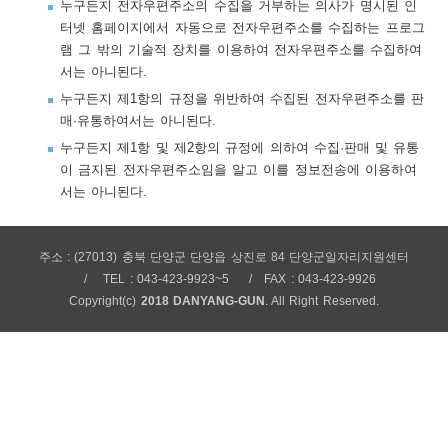
누구든지 전자우편주소의 수집을 거부하는 의사가 명시된 인
보
보
련
우
내
터넷 홈페이지에서 자동으로 전자우편주소를 수집하는 프로그
램 그 밖의 기술적 장치를 이용하여 전자우편주소를 수집하여
서는 아니된다.
트
누구든지 제1항의 규정을 위반하여 수집된 전자우편주소를 판
매·유통하여서는 아니된다.
정
미
누구든지 제1항 및 제2항의 규정에 의하여 수집·판매 및 유통
이 금지된 전자우편주소임을 알고 이를 정보전송에 이용하여
서는 아니된다.
메
보
주소 : (27013) 충북 단양군 단양읍 상진로 84 단양군일자리지원센터
TEL : 043-423-9923~5
FAX : 043-423-9926
Copyright(c)
2018 DANYANG-GUN
. All Right Reserved.
뉴
사
이