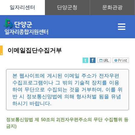
≡
이메일집단수집거부
채
인
직
취
센
본 웹사이트에 게시된 이메일 주소가 전자우편
수집프로그램이나 그 밖의 기술적 장치를 이용
용
재
업
업
터
사
하여 무단으로 수집되는 것을 거부하며, 이를 위
반 시 정보통신망법에 의해 형사처벌 됨을 유념
하시기 바랍니다.
정
정
훈
도
안
정보통신망법 제 50조의 2(전자우편주소의 무단 수집행위 등
이
금지)