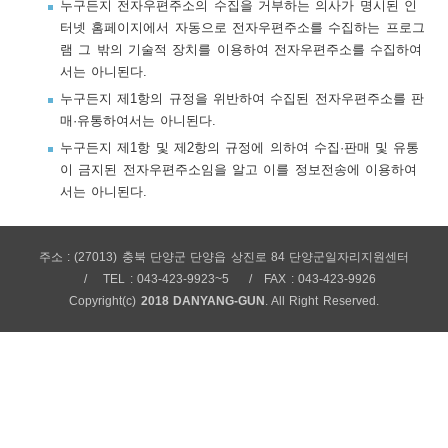
누구든지 전자우편주소의 수집을 거부하는 의사가 명시된 인
보
보
련
우
내
터넷 홈페이지에서 자동으로 전자우편주소를 수집하는 프로그
램 그 밖의 기술적 장치를 이용하여 전자우편주소를 수집하여
서는 아니된다.
트
누구든지 제1항의 규정을 위반하여 수집된 전자우편주소를 판
매·유통하여서는 아니된다.
정
미
누구든지 제1항 및 제2항의 규정에 의하여 수집·판매 및 유통
이 금지된 전자우편주소임을 알고 이를 정보전송에 이용하여
서는 아니된다.
메
보
주소 : (27013) 충북 단양군 단양읍 상진로 84 단양군일자리지원센터
TEL : 043-423-9923~5
FAX : 043-423-9926
Copyright(c)
2018 DANYANG-GUN
. All Right Reserved.
뉴
사
이