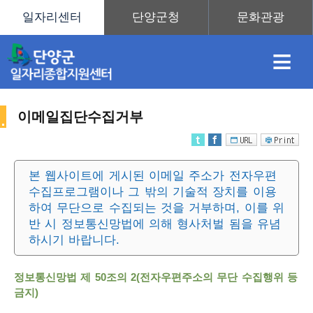
≡
이메일집단수집거부
채
인
직
취
센
본 웹사이트에 게시된 이메일 주소가 전자우편
수집프로그램이나 그 밖의 기술적 장치를 이용
용
재
업
업
터
사
하여 무단으로 수집되는 것을 거부하며, 이를 위
반 시 정보통신망법에 의해 형사처벌 됨을 유념
하시기 바랍니다.
정
정
훈
도
안
정보통신망법 제 50조의 2(전자우편주소의 무단 수집행위 등
이
금지)