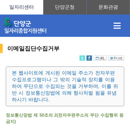
≡
이메일집단수집거부
채
인
직
취
센
본 웹사이트에 게시된 이메일 주소가 전자우편
수집프로그램이나 그 밖의 기술적 장치를 이용
용
재
업
업
터
사
하여 무단으로 수집되는 것을 거부하며, 이를 위
반 시 정보통신망법에 의해 형사처벌 됨을 유념
하시기 바랍니다.
정
정
훈
도
안
정보통신망법 제 50조의 2(전자우편주소의 무단 수집행위 등
이
금지)