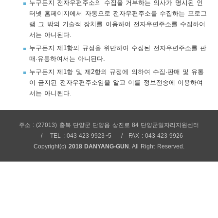
누구든지 전자우편주소의 수집을 거부하는 의사가 명시된 인
보
보
련
우
내
터넷 홈페이지에서 자동으로 전자우편주소를 수집하는 프로그
램 그 밖의 기술적 장치를 이용하여 전자우편주소를 수집하여
서는 아니된다.
트
누구든지 제1항의 규정을 위반하여 수집된 전자우편주소를 판
매·유통하여서는 아니된다.
정
미
누구든지 제1항 및 제2항의 규정에 의하여 수집·판매 및 유통
이 금지된 전자우편주소임을 알고 이를 정보전송에 이용하여
서는 아니된다.
메
보
주소 : (27013) 충북 단양군 단양읍 상진로 84 단양군일자리지원센터
TEL : 043-423-9923~5
FAX : 043-423-9926
Copyright(c)
2018 DANYANG-GUN
. All Right Reserved.
뉴
사
이