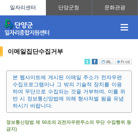
≡
이메일집단수집거부
채
인
직
취
센
본 웹사이트에 게시된 이메일 주소가 전자우편
수집프로그램이나 그 밖의 기술적 장치를 이용
용
재
업
업
터
사
하여 무단으로 수집되는 것을 거부하며, 이를 위
반 시 정보통신망법에 의해 형사처벌 됨을 유념
하시기 바랍니다.
정
정
훈
도
안
정보통신망법 제 50조의 2(전자우편주소의 무단 수집행위 등
이
금지)