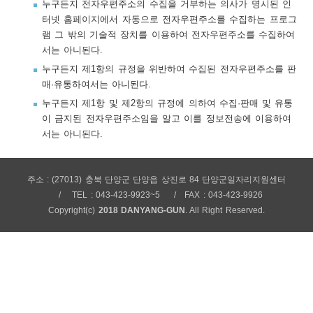
누구든지 전자우편주소의 수집을 거부하는 의사가 명시된 인
보
보
련
우
내
터넷 홈페이지에서 자동으로 전자우편주소를 수집하는 프로그
램 그 밖의 기술적 장치를 이용하여 전자우편주소를 수집하여
서는 아니된다.
트
누구든지 제1항의 규정을 위반하여 수집된 전자우편주소를 판
매·유통하여서는 아니된다.
정
미
누구든지 제1항 및 제2항의 규정에 의하여 수집·판매 및 유통
이 금지된 전자우편주소임을 알고 이를 정보전송에 이용하여
서는 아니된다.
메
보
주소 : (27013) 충북 단양군 단양읍 상진로 84 단양군일자리지원센터
TEL : 043-423-9923~5
FAX : 043-423-9926
Copyright(c)
2018 DANYANG-GUN
. All Right Reserved.
뉴
사
이